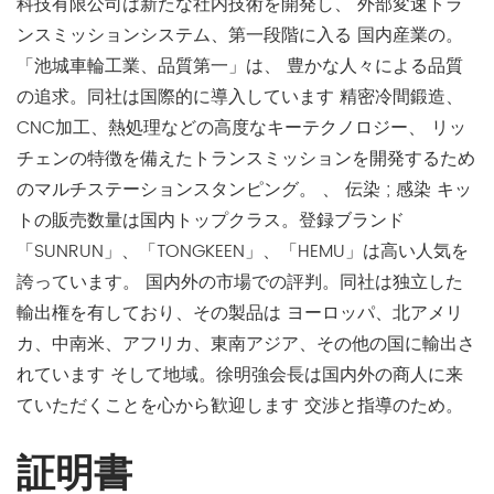
科技有限公司は新たな社内技術を開発し、 外部変速トラ
ンスミッションシステム、第一段階に入る 国内産業の。
「池城車輪工業、品質第一」は、 豊かな人々による品質
の追求。同社は国際的に導入しています 精密冷間鍛造、
CNC加工、熱処理などの高度なキーテクノロジー、 リッ
チェンの特徴を備えたトランスミッションを開発するため
のマルチステーションスタンピング。 、 伝染 ; 感染 キッ
トの販売数量は国内トップクラス。登録ブランド
「SUNRUN」、「TONGKEEN」、「HEMU」は高い人気を
誇っています。 国内外の市場での評判。同社は独立した
輸出権を有しており、その製品は ヨーロッパ、北アメリ
カ、中南米、アフリカ、東南アジア、その他の国に輸出さ
れています そして地域。徐明強会長は国内外の商人に来
ていただくことを心から歓迎します 交渉と指導のため。
証明書