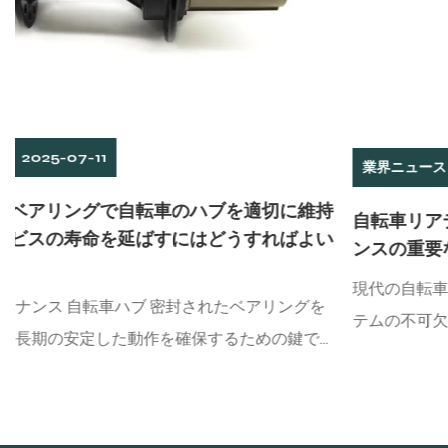
業界ニュース
2025-07-04
持
自転車リアデラユール：ライディングエクスペリエ
い
ンスの重要なコンポーネント
現代の自転車のデザインでは、リアデレイラーは送信シス
テムの不可欠な部分です。それは、チェーンをフロントデ
ィレイラーから後輪に移すという重い責任を負うだけでな
入
く、ライダーが速度変化メカニズムを通じて異なる道路状
傷
態でギアを柔軟に切り替えるのに役立ち、それによってラ
以