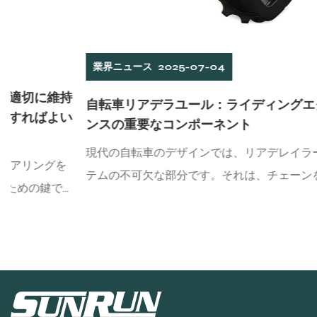
業界ニュース
2025-07-04
自転車リアデラユール：ライディングエクスペリエ
ンスの重要なコンポーネント
現代の自転車のデザインでは、リアデレイラーは送信シス
テムの不可欠な部分です。それは、チェーンをフロントデ
ィレイラーから後輪に移すという重い責任を負うだけでな
く、ライダーが速度変化メカニズムを通じて異なる道路状
態でギアを柔軟に切り替えるのに役立ち、それによってラ
イディング効率と快適さを改善します。マウンテンバイ
ク、...