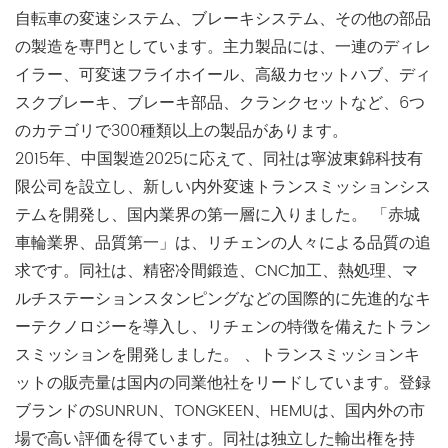
自転車の変速システム、ブレーキシステム、その他の部品
の製造を専門としています。主力製品には、一連のディレ
イラー、可変速フライホイール、高級カセットハブ、ディ
スクブレーキ、ブレーキ部品、クランクセットなど、6つ
のカテゴリで300種類以上の製品があります。
2015年、中国製造2025に応えて、同社は寧波東錦科技有
限公司を設立し、新しい内外変速トランスミッションシス
テムを開発し、国内業界の第一層に入りました。 「赤城
車輪業界、品質第一」は、リチェンの人々による品質の追
求です。同社は、精密冷間鍛造、CNC加工、熱処理、マ
ルチステーションスタンピングなどの国際的に先進的なキ
ーテクノロジーを導入し、リチェンの特徴を備えたトラン
スミッションを開発しました。 、トランスミッションキ
ットの販売量は国内の同業他社をリードしています。登録
ブランドのSUNRUN、TONGKEEN、HEMUは、国内外の市
場で高い評価を得ています。同社は独立した輸出権を持