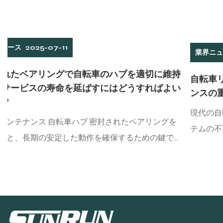
業界ニュース
2025-07-04
持
自転車リアデラユール：ライディングエクスペリ
い
ンスの重要なコンポーネント
現代の自転車のデザインでは、リアデレイラーは送信シ
テムの不可欠な部分です。それは、チェーンをフロント
で
ィレイラーから後輪に移すという重い責任を負うだけで
侵入
く、ライダーが速度変化メカニズムを通じて異なる道路
損傷
態でギアを柔軟に切り替えるのに役立ち、それによって
。以
イディング効率と快適さを改善します。マウンテンバイ
ク、...