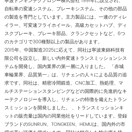
寧波トンキンテクノロジー株式会社 1991年に設立され、
自転車の変速システム、ブレーキシステム、その他の部品
の製造を専門としています。主力製品には、一連のディレ
イラー、可変速フライホイール、高級カセットハブ、ディ
スクブレーキ、ブレーキ部品、クランクセットなど、6つ
のカテゴリで300種類以上の製品があります。
2015年、中国製造2025に応えて、同社は寧波東錦科技有
限公司を設立し、新しい内外変速トランスミッションシス
テムを開発し、国内業界の第一層に入りました。 「赤城
車輪業界、品質第一」は、リチェンの人々による品質の追
求です。同社は、精密冷間鍛造、CNC加工、熱処理、マ
ルチステーションスタンピングなどの国際的に先進的なキ
ーテクノロジーを導入し、リチェンの特徴を備えたトラン
スミッションを開発しました。 、トランスミッションキ
ットの販売量は国内の同業他社をリードしています。登録
ブランドのSUNRUN、TONGKEEN、HEMUは、国内外の市