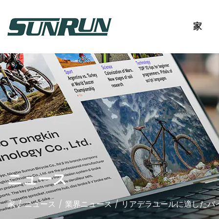
家
ニュース
家
/
ニュース
/
業界ニュース
/
リアデラユールに適したバ