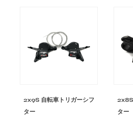
シフ
2x8S 自転車トリガーシフ
1
ター
タ