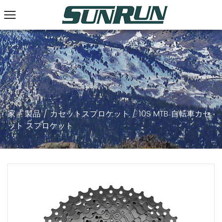
家
/
製品
/
カセットスプロケット
/
10S MTB 自転車カセ
ット スプロケット