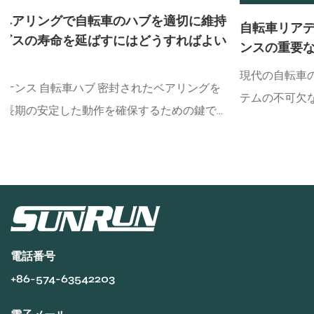
持
自転車リアデラユール：ライディングエクスペリエ
い
ンスの重要なコンポーネント
現代の自転車のデザインでは、リアデレイラーは送信シス
テムの不可欠な部分です。それは、チェーンをフロントデ
ィレイラーから後輪に移すという重い責任を負うだけでな
入
く、ライダーが速度変化メカニズムを通じて異なる道路状
傷
態でギアを柔軟に切り替えるのに役立ち、それによってラ
以
イディング効率と快適さを改善します。マウンテンバイ
ク、ロードバイク、折りたたみ自転車、砂利自転車など、
ル
リアデレイラーが重要な役割を果た...
電話番号
+86-574-63542203