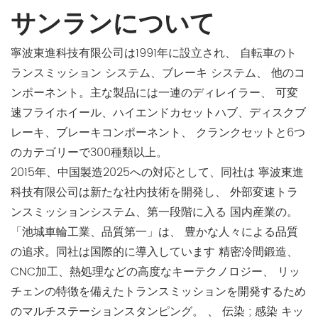
サンランについて
寧波東進科技有限公司は1991年に設立され、 自転車のト
ランスミッション システム、ブレーキ システム、 他のコ
ンポーネント。主な製品には一連のディレイラー、 可変
速フライホイール、ハイエンドカセットハブ、ディスクブ
レーキ、ブレーキコンポーネント、 クランクセットと6つ
のカテゴリーで300種類以上。
2015年、中国製造2025への対応として、同社は 寧波東進
科技有限公司は新たな社内技術を開発し、 外部変速トラ
ンスミッションシステム、第一段階に入る 国内産業の。
「池城車輪工業、品質第一」は、 豊かな人々による品質
の追求。同社は国際的に導入しています 精密冷間鍛造、
CNC加工、熱処理などの高度なキーテクノロジー、 リッ
チェンの特徴を備えたトランスミッションを開発するため
のマルチステーションスタンピング。 、 伝染 ; 感染 キッ