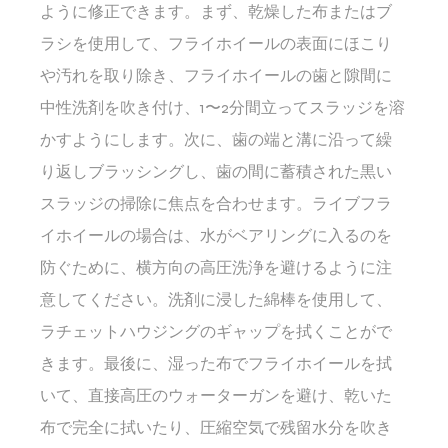
ように修正できます。まず、乾燥した布またはブ
ラシを使用して、フライホイールの表面にほこり
や汚れを取り除き、フライホイールの歯と隙間に
中性洗剤を吹き付け、1〜2分間立ってスラッジを溶
かすようにします。次に、歯の端と溝に沿って繰
り返しブラッシングし、歯の間に蓄積された黒い
スラッジの掃除に焦点を合わせます。ライブフラ
イホイールの場合は、水がベアリングに入るのを
防ぐために、横方向の高圧洗浄を避けるように注
意してください。洗剤に浸した綿棒を使用して、
ラチェットハウジングのギャップを拭くことがで
きます。最後に、湿った布でフライホイールを拭
いて、直接高圧のウォーターガンを避け、乾いた
布で完全に拭いたり、圧縮空気で残留水分を吹き