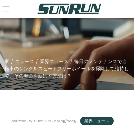
家
/
ニュース
/
業界ニュース
/
毎日のメンテナンスで自
転車のシングルスピードフリーホイールを掃除して維持し
て、その寿命を延ばす方法は？
Written By: SunnRun · 09/05/2025
業界ニュース