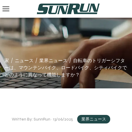
家
/
ニュース
/
業界ニュース
/
自転車のトリガーシフタ
ーは、マウンテンバイク、ロードバイク、シティバイクで
どのように異なって機能しますか？
Written By: SunnRun · 13/06/2025
業界ニュース