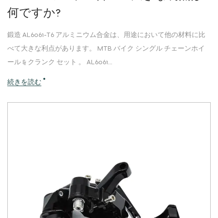
何ですか?
鍛造 AL6061-T6 アルミニウム合金は、用途において他の材料に比
べて大きな利点があります。 MTB バイク シングル チェーンホイ
ール & クランク セット 。 AL6061...
続きを読む