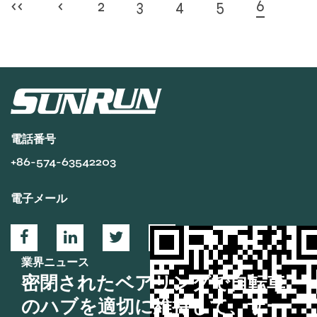
‹‹
‹
2
3
4
5
6
電話番号
+86-574-63542203
電子メール
業界ニュース
密閉されたベアリングで自転車
のハブを適切に維持して、サー